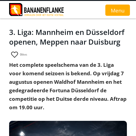
Menu
3. Liga: Mannheim en Düsseldorf
Home
openen, Meppen naar Duisburg
Nieuws
0
likes
Interviews
Het complete speelschema van de 3. Liga
voor komend seizoen is bekend. Op vrijdag 7
Groundhopverhalen
augustus openen Waldhof Mannheim en het
De fans
gedegradeerde Fortuna Düsseldorf de
competitie op het Duitse derde niveau. Aftrap
Achtergrond
om 19.00 uur.