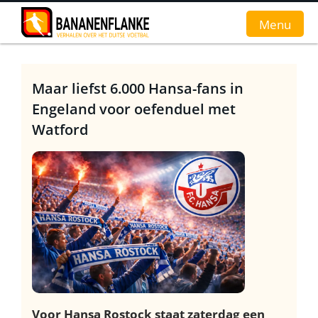
Menu
Home
Maar liefst 6.000 Hansa-fans in
Engeland voor oefenduel met
Nieuws
Watford
Interviews
Groundhopverhalen
De fans
Achtergrond
Voor Hansa Rostock staat zaterdag een