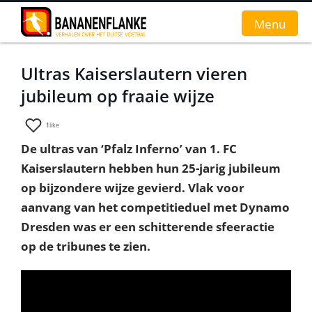
Menu
Ultras Kaiserslautern vieren
Home
jubileum op fraaie wijze
Nieuws
1
like
Interviews
De ultras van ‘Pfalz Inferno’ van 1. FC
Kaiserslautern hebben hun 25-jarig jubileum
Groundhopverhalen
op bijzondere wijze gevierd. Vlak voor
De fans
aanvang van het competitieduel met Dynamo
Dresden was er een schitterende sfeeractie
Achtergrond
op de tribunes te zien.