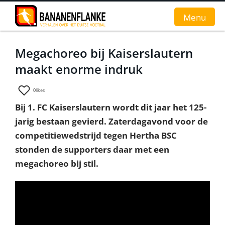
Menu
Megachoreo bij Kaiserslautern
Home
maakt enorme indruk
Nieuws
0
likes
Interviews
Bij 1. FC Kaiserslautern wordt dit jaar het 125-
jarig bestaan gevierd. Zaterdagavond voor de
Groundhopverhalen
competitiewedstrijd tegen Hertha BSC
De fans
stonden de supporters daar met een
megachoreo bij stil.
Achtergrond