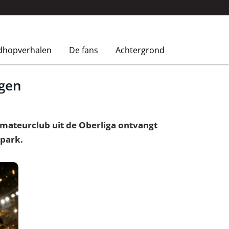
dhopverhalen
De fans
Achtergrond
ngen
 amateurclub uit de Oberliga ontvangt
tpark.