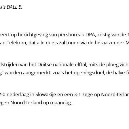
's DALL·E.
seert op berichtgeving van persbureau DPA, zestig van de 
an Telekom, dat alle duels zal tonen via de betaalzender
trijden van het Duitse nationale elftal, mits de ploeg zich
g” worden aangemerkt, zoals het openingsduel, de halve fin
n 2-0 nederlaag in Slowakije en een 3-1 zege op Noord-Ierla
tegen Noord-Ierland op maandag.