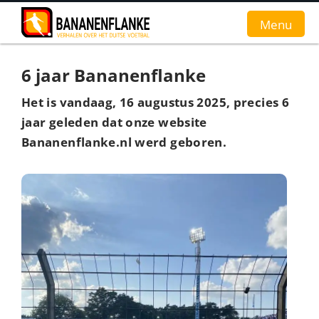
Menu
6 jaar Bananenflanke
Home
Het is vandaag, 16 augustus 2025, precies 6
Nieuws
jaar geleden dat onze website
Bananenflanke.nl werd geboren.
Interviews
Groundhopverhalen
De fans
Achtergrond