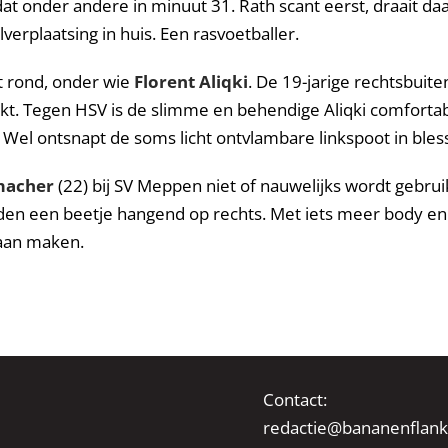
dat onder andere in minuut 31. Rath scant eerst, draait da
erplaatsing in huis. Een rasvoetballer.
nt rond, onder wie
Florent Aliqki
. De 19-jarige rechtsbuit
t. Tegen HSV is de slimme en behendige Aliqki comfortabel
 Wel ontsnapt de soms licht ontvlambare linkspoot in bless
macher
(22) bij SV Meppen niet of nauwelijks wordt gebruikt
den een beetje hangend op rechts. Met iets meer body en
aan maken.
Contact:
redactie@bananenflank