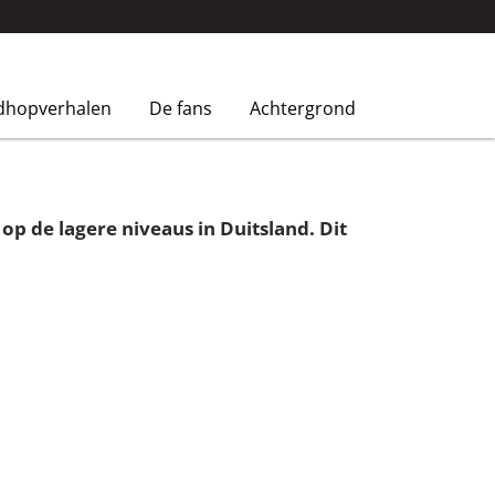
dhopverhalen
De fans
Achtergrond
p de lagere niveaus in Duitsland. Dit