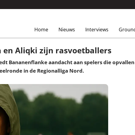
Home
Nieuws
Interviews
Groun
en Aliqki zijn rasvoetballers
dt Bananenflanke aandacht aan spelers die opvallen o
peelronde in de Regionalliga Nord.