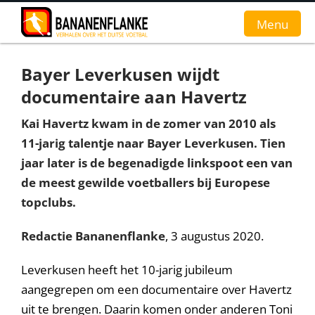
Menu
Bayer Leverkusen wijdt
Home
documentaire aan Havertz
Nieuws
Kai Havertz kwam in de zomer van 2010 als
11-jarig talentje naar Bayer Leverkusen. Tien
Interviews
jaar later is de begenadigde linkspoot een van
Groundhopverhalen
de meest gewilde voetballers bij Europese
topclubs.
De fans
Redactie Bananenflanke
, 3 augustus 2020.
Achtergrond
Leverkusen heeft het 10-jarig jubileum
aangegrepen om een documentaire over Havertz
uit te brengen. Daarin komen onder anderen Toni