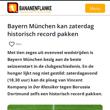
Menu
Bayern München kan zaterdag
Home
historisch record pakken
Nieuws
0
likes
Interviews
Met tien zeges uit evenveel wedstrijden is
Bayern München bezig aan de beste
Groundhopverhalen
seizoenstart in de clubgeschiedenis. En de
De fans
honger lijkt nog niet gestild: zaterdagavond
(18.30 uur) kan de ploeg van Vincent
Achtergrond
Kompany in
Der Klassiker
tegen Borussia
Dortmund zelfs een historisch record pakken.