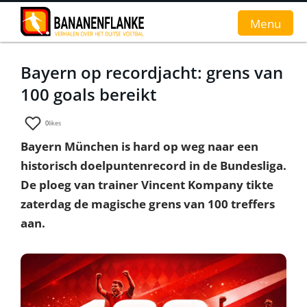
Menu
Bayern op recordjacht: grens van
Home
100 goals bereikt
Nieuws
0
likes
Interviews
Bayern München is hard op weg naar een
historisch doelpuntenrecord in de Bundesliga.
Groundhopverhalen
De ploeg van trainer Vincent Kompany tikte
De fans
zaterdag de magische grens van 100 treffers
aan.
Achtergrond