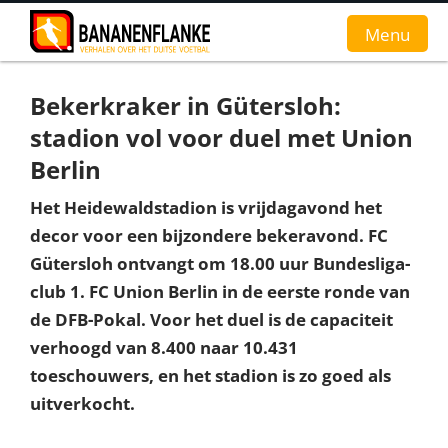
Menu
Bekerkraker in Gütersloh:
Home
stadion vol voor duel met Union
Nieuws
Berlin
Interviews
Het Heidewaldstadion is vrijdagavond het
decor voor een bijzondere bekeravond. FC
Groundhopverhalen
Gütersloh ontvangt om 18.00 uur Bundesliga-
club 1. FC Union Berlin in de eerste ronde van
De fans
de DFB-Pokal. Voor het duel is de capaciteit
Achtergrond
verhoogd van 8.400 naar 10.431
toeschouwers, en het stadion is zo goed als
uitverkocht.