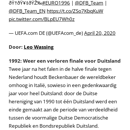
ðŸ†ðŸ¥‡ðŸŽ‰
#EURO1996
|
@DFB_Team
|
@DFB_Team_EN
https://t.co/ZSo7KbqKuW
pic.twitter.com/BLpEU7Wh0z
— UEFA.com DE (@UEFAcom_de)
April 20, 2020
Door:
Leo Wassing
1992: Weer een verloren finale voor Duitsland
Twee jaar na het falen in de halve finale tegen
Nederland houdt Beckenbauer de wereldbeker
omhoog in Italië, sowieso in een gedenkwaardig
jaar voor heel Duitsland: door de Duitse
hereniging van 1990 tot één Duitsland werd een
einde gemaakt aan de periode van verdeeldheid
tussen de voormalige Duitse Democratische
Republiek en Bondsrepubliek Duitsland.