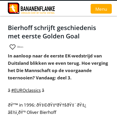
Menu
Bierhoff schrijft geschiedenis
Home
met eerste Golden Goal
Nieuws
0
likes
Interviews
In aanloop naar de eerste EK-wedstrijd van
Duitsland blikken we even terug. Hoe verging
Groundhopverhalen
het Die Mannschaft op de voorgaande
De fans
toernooien? Vandaag: deel 3.
Achtergrond
â­
#EUROclassics
â­
ðŸ”™ in 1996: ðŸ‡©ðŸ‡ªðŸ†šðŸ‡¨ðŸ‡¿
âš½ï¸ðŸ’ª Oliver Bierhoff