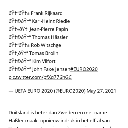
ðŸ‡³ðŸ‡± Frank Rijkaard
ðŸ‡©ðŸ‡ª Karl-Heinz Riedle
ðŸ‡«ðŸ‡· Jean-Pierre Papin
ðŸ‡©ðŸ‡ª Thomas Hässler
ðŸ‡³ðŸ‡± Rob Witschge
ðŸ‡¸ðŸ‡ª Tomas Brolin
ðŸ‡©ðŸ‡° Kim Vilfort
ðŸ‡©ðŸ‡° John Faxe Jensen
#EURO2020
pic.twitter.com/pfXq776hGC
— UEFA EURO 2020 (@EURO2020)
May 27, 2021
Duitsland is beter dan Zweden en met name
Häßler maakt opnieuw indruk in het elftal van