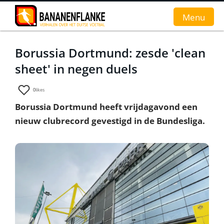
Menu
Borussia Dortmund: zesde 'clean
Home
sheet' in negen duels
Nieuws
0
likes
Interviews
Borussia Dortmund heeft vrijdagavond een
nieuw clubrecord gevestigd in de Bundesliga.
Groundhopverhalen
De fans
Achtergrond