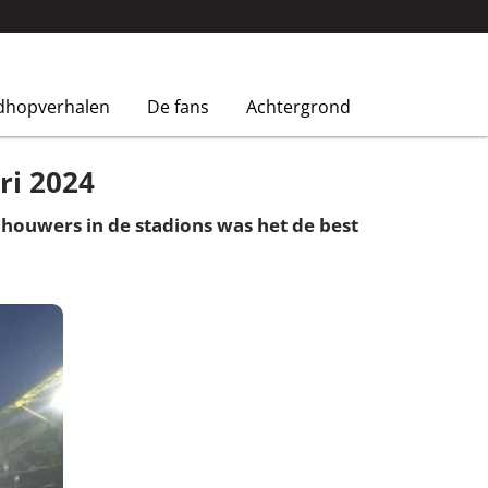
dhopverhalen
De fans
Achtergrond
ri 2024
chouwers in de stadions was het de best