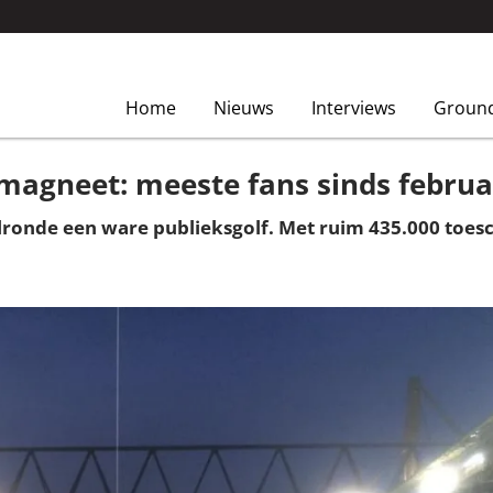
Home
Nieuws
Interviews
Groun
smagneet: meeste fans sinds februa
lronde een ware publieksgolf. Met ruim 435.000 toes