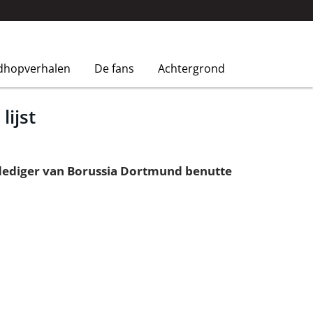
dhopverhalen
De fans
Achtergrond
lijst
rdediger van Borussia Dortmund benutte