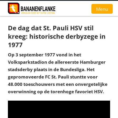
Menu
De dag dat St. Pauli HSV stil
Home
kreeg: historische derbyzege in
Nieuws
1977
Interviews
Op 3 september 1977 vond in het
Volksparkstadion de allereerste Hamburger
Groundhopverhalen
stadsderby plaats in de Bundesliga. Het
gepromoveerde FC St. Pauli stuntte voor
De fans
48.000 toeschouwers met een onvergetelijke
Achtergrond
overwinning op de torenhoge favoriet HSV.