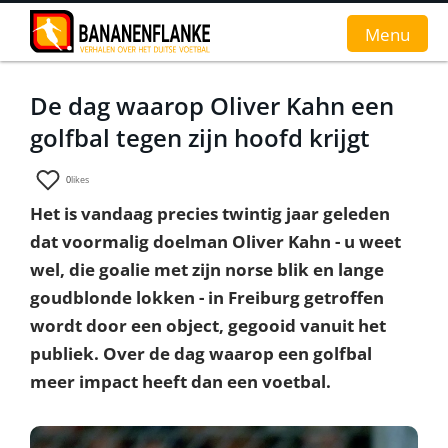
Menu
De dag waarop Oliver Kahn een
Home
golfbal tegen zijn hoofd krijgt
Nieuws
0
likes
Interviews
Het is vandaag precies twintig jaar geleden
dat voormalig doelman Oliver Kahn - u weet
Groundhopverhalen
wel, die goalie met zijn norse blik en lange
De fans
goudblonde lokken - in Freiburg getroffen
wordt door een object, gegooid vanuit het
Achtergrond
publiek. Over de dag waarop een golfbal
meer impact heeft dan een voetbal.