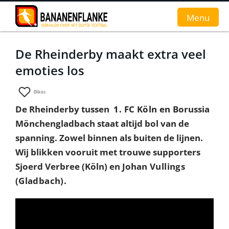
Menu
De Rheinderby maakt extra veel
Home
emoties los
Nieuws
0
likes
Interviews
De Rheinderby tussen
1. FC Köln en
Borussia
Mönchengladbach staat altijd bol van de
Groundhopverhalen
spanning. Zowel binnen als buiten de lijnen.
De fans
Wij blikken vooruit met trouwe supporters
Sjoerd Verbree (Köln) en Joh
an Vullings
Achtergrond
(Gladbach).