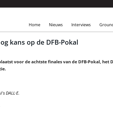
Home
Nieuws
Interviews
Groun
nog kans op de DFB-Pokal
aatst voor de achtste finales van de DFB-Pokal, het D
ie.
's DALL·E.
.