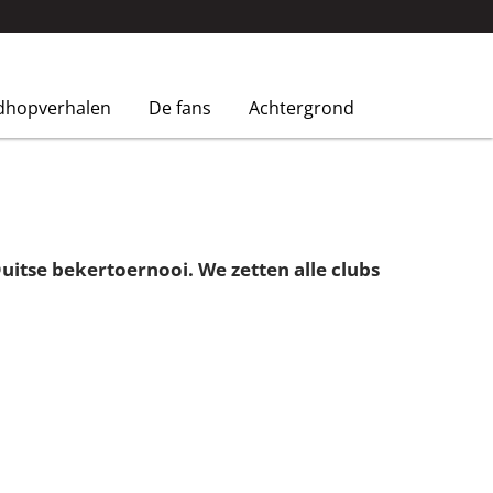
dhopverhalen
De fans
Achtergrond
uitse bekertoernooi. We zetten alle clubs