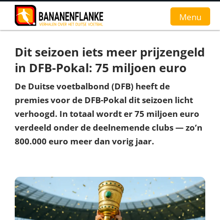
Menu
Dit seizoen iets meer prijzengeld
Home
in DFB-Pokal: 75 miljoen euro
Nieuws
De Duitse voetbalbond (DFB) heeft de
premies voor de DFB-Pokal dit seizoen licht
Interviews
verhoogd. In totaal wordt er 75 miljoen euro
Groundhopverhalen
verdeeld onder de deelnemende clubs — zo’n
800.000 euro meer dan vorig jaar.
De fans
Achtergrond