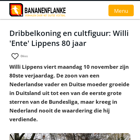
Menu
Dribbelkoning en cultfiguur: Willi
Home
'Ente' Lippens 80 jaar
Nieuws
0
likes
Interviews
Willi Lippens viert maandag 10 november zijn
80ste verjaardag. De zoon van een
Groundhopverhalen
Nederlandse vader en Duitse moeder groeide
De fans
in Duitsland uit tot een van de eerste grote
sterren van de Bundesliga, maar kreeg in
Achtergrond
Nederland nooit de waardering die hij
verdiende.