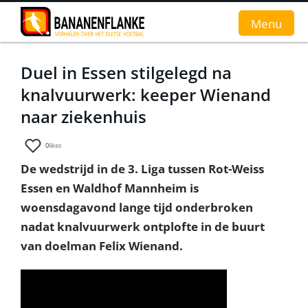
Menu
Duel in Essen stilgelegd na
Home
knalvuurwerk: keeper Wienand
Nieuws
naar ziekenhuis
Interviews
0
likes
De wedstrijd in de 3. Liga tussen Rot-Weiss
Groundhopverhalen
Essen en Waldhof Mannheim is
De fans
woensdagavond lange tijd onderbroken
nadat knalvuurwerk ontplofte in de buurt
Achtergrond
van doelman Felix Wienand.