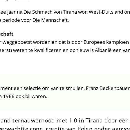
ee jaar na Die Schmach von Tirana won West-Duitsland ond
le periode voor Die Mannschaft.
chaft
er weggepoetst worden en dat is door Europees kampioen
 eerst) weten te kwalificeren en opnieuw is Albanië een v
oment een selectie om van te smullen. Franz Beckenbauer
in 1966 ook bij waren.
land ternauwernood met 1-0 in Tirana door een
erwachtte concurrentie van Polen onder aanvoe