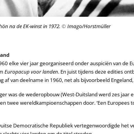
ön na de EK-winst in 1972.
©
Imago/Horstmüller
land
0 elke vier jaar georganiseerd onder auspiciën van de E
am
Europacup
voor
landen
. En juist tijdens deze edities 
 af van deelname in 1960, net als bijvoorbeeld Engeland, 
er was de wederopbouw (West-Duitsland werd zes jaar e
ssen twee wereldkampioenschappen door. ‘Een Europees to
e Duitse Democratische Republiek vertegenwoordigde het 
 slechts vier landen om de titel streden.