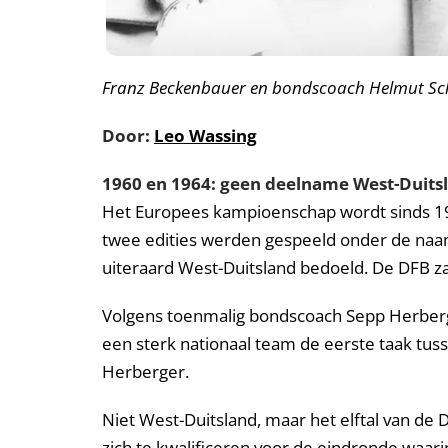
Franz Beckenbauer en bondscoach Helmut Sch
Door:
Leo Wassing
1960
en 1964: geen deelname West-Duits
Het Europees kampioenschap wordt sinds 196
twee edities werden gespeeld onder de na
uiteraard West-Duitsland bedoeld. De DFB zag
Volgens toenmalig bondscoach Sepp Herberg
een sterk nationaal team de eerste taak tu
Herberger.
Niet West-Duitsland, maar het elftal van d
zich te kwalificeren voor de eindronde waarin