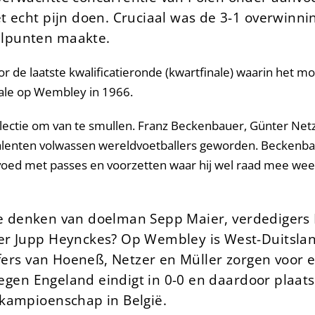
 echt pijn doen. Cruciaal was de 3-1 overwinni
lpunten maakte.
r de laatste kwalificatieronde (kwartfinale) waarin het m
nale op Wembley in 1966.
ctie om van te smullen. Franz Beckenbauer, Günter Netzer
de talenten volwassen wereldvoetballers geworden. Beckenb
evoed met passes en voorzetten waar hij wel raad mee wee
at te denken van doelman Sepp Maier, verdediger
er Jupp Heynckes? Op Wembley is West-Duitsland
ffers van Hoeneß, Netzer en Müller zorgen voor 
tegen Engeland eindigt in 0-0 en daardoor plaats
kampioenschap in België.