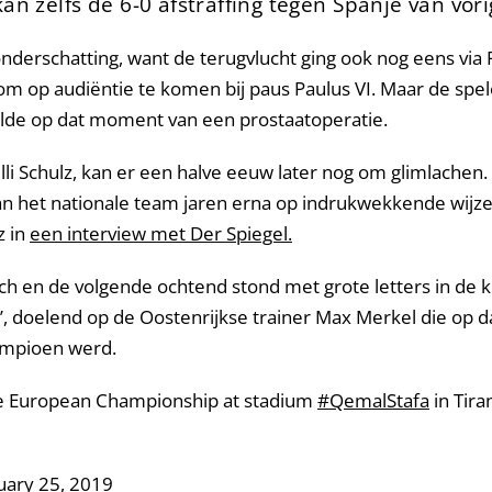
kan zelfs de 6-0 afstraffing tegen Spanje van vor
 onderschatting, want de terugvlucht ging ook nog eens vi
 op audiëntie te komen bij paus Paulus VI. Maar de spe
stelde op dat moment van een prostaatoperatie.
illi Schulz, kan er een halve eeuw later nog om glimlach
 van het nationale team jaren erna op indrukwekkende wi
z in
een interview met Der Spiegel.
isch en de volgende ochtend stond met grote letters in de 
!’, doelend op de Oostenrijkse trainer Max Merkel die op
ampioen werd.
 the European Championship at stadium
#QemalStafa
in Tir
uary 25, 2019