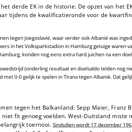
 het derde EK in de historie. De opzet van het E
maar tijdens de kwalificatieronde voor de kwartf
n tegen Joegoslavië, waar verder ook Albanië was ingede
uwers in het Volksparkstadion in Hamburg getuige waren v
t Hamburg, konden nog eens extra hard juichen na een doe
wedstrijd (onderling resultaat en doelsaldo telden nog nie
 met 0-0 gelijk te spelen in Tirana tegen Albanië. Dat ge
amen tegen het Balkanland: Sepp Maier, Franz 
h niet fit genoeg voelden. West-Duitsland miste
 belangrijk toernooi.
Sindsdien wordt 17 december 1967 