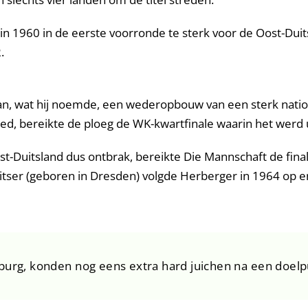
in 1960 in de eerste voorronde te sterk voor de Oost-Dui
.
an, wat hij noemde, een wederopbouw van een sterk nation
d, bereikte de ploeg de WK-kwartfinale waarin het werd u
t-Duitsland dus ontbrak, bereikte Die Mannschaft de fin
itser (geboren in Dresden) volgde Herberger in 1964 op 
burg, konden nog eens extra hard juichen na een doelp