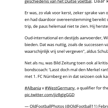
. Daar 
geschiedenis van het Duitse voetbal
Er was, zo vlak voor kerst, zeker sprake van
en had daardoor overeenstemming bereikt om
trip, de paus helemaal niet te zien. Hij her
Oud-international en destijds aanvoerder, W
bieden. Dat was nuttig, zoals de successen
waarschijnlijk vrij snel vergeven", aldus Schul
Net als nu, was Bild Zeitung toen ook al krit
bondscoach: ‘Lasst doch mal den Merkel ran
met 1. FC Nürnberg en in dat seizoen ook k
#Albania
v
#WestGermany
, a qualifier for
pic.twitter.com/jiz8gJgGGD
— OldFootballPhotos (@OldFootball11)
Febr