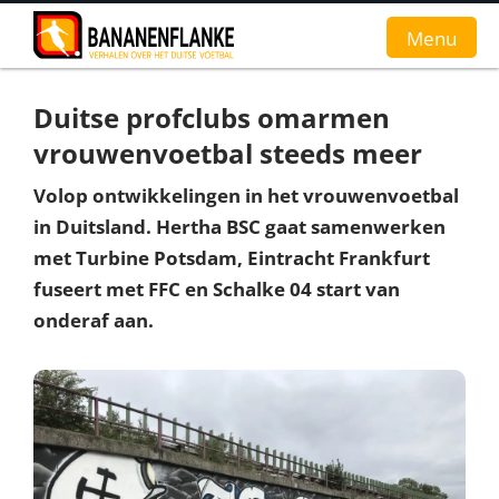
Menu
Duitse profclubs omarmen
Home
vrouwenvoetbal steeds meer
Nieuws
Volop ontwikkelingen in het vrouwenvoetbal
in Duitsland. Hertha BSC gaat samenwerken
Interviews
met Turbine Potsdam, Eintracht Frankfurt
Groundhopverhalen
fuseert met FFC en Schalke 04 start van
onderaf aan.
De fans
Achtergrond