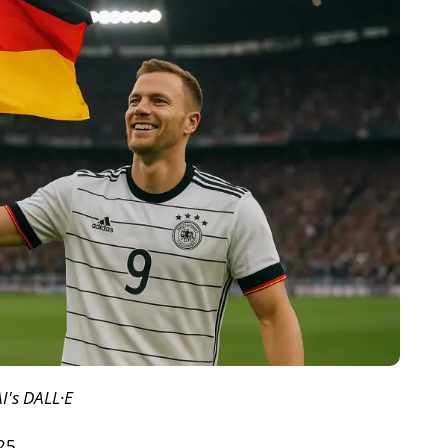
I's DALL·E
25.