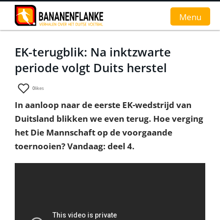
Menu
EK-terugblik: Na inktzwarte
Home
periode volgt Duits herstel
Nieuws
0
likes
Interviews
In aanloop naar de eerste EK-wedstrijd van
Duitsland blikken we even terug. Hoe verging
Groundhopverhalen
het Die Mannschaft op de voorgaande
De fans
toernooien? Vandaag: deel 4.
Achtergrond