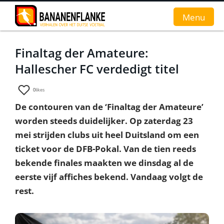
Menu
Finaltag der Amateure:
Home
Hallescher FC verdedigt titel
Nieuws
0
likes
Interviews
De contouren van de ‘Finaltag der Amateure’
worden steeds duidelijker. Op zaterdag 23
Groundhopverhalen
mei strijden clubs uit heel Duitsland om een
De fans
ticket voor de DFB-Pokal. Van de tien reeds
bekende finales maakten we dinsdag al de
Achtergrond
eerste vijf affiches bekend. Vandaag volgt de
rest.