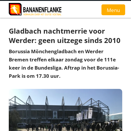
Menu
Gladbach nachtmerrie voor
Home
Werder: geen uitzege sinds 2010
Nieuws
Borussia Mönchengladbach en Werder
Bremen treffen elkaar zondag voor de 111e
Interviews
keer in de Bundesliga. Aftrap in het Borussia-
Groundhopverhalen
Park is om 17.30 uur.
De fans
Achtergrond