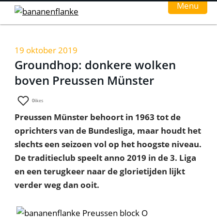
Menu
Home
19 oktober 2019
Groundhop: donkere wolken
Nieuws
boven Preussen Münster
Interviews
0
likes
Groundhopverhalen
Preussen Münster behoort in 1963 tot de
De fans
oprichters van de Bundesliga, maar houdt het
slechts een seizoen vol op het hoogste niveau.
Achtergrond
De traditieclub speelt anno 2019 in de 3. Liga
en een terugkeer naar de glorietijden lijkt
verder weg dan ooit.