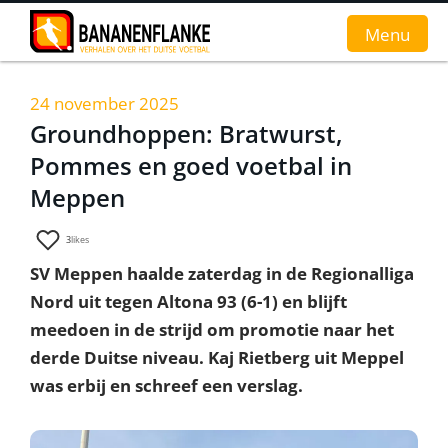
Menu
24 november 2025
Home
Groundhoppen: Bratwurst,
Pommes en goed voetbal in
Nieuws
Meppen
Interviews
3
likes
Groundhopverhalen
SV Meppen haalde zaterdag in de Regionalliga
De fans
Nord uit tegen Altona 93 (6-1) en blijft
meedoen in de strijd om promotie naar het
Achtergrond
derde Duitse niveau. Kaj Rietberg uit Meppel
was erbij en schreef een verslag.