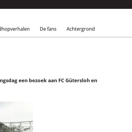
dhopverhalen
De fans
Achtergrond
dingsdag een bezoek aan FC Gütersloh en