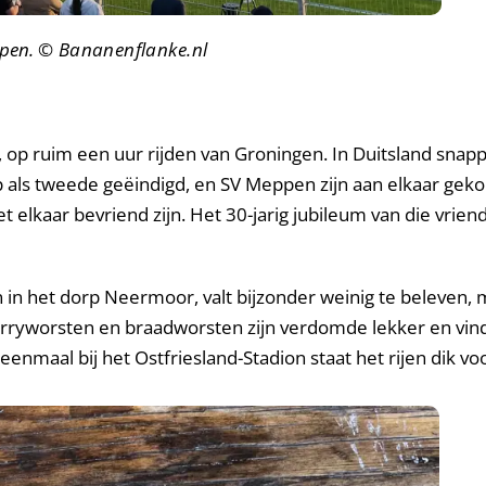
ppen.
© Bananenflanke.nl
, op ruim een uur rijden van Groningen. In Duitsland sna
 als tweede geëindigd, en SV Meppen zijn aan elkaar geko
elkaar bevriend zijn. Het 30-jarig jubileum van die vrien
in het dorp Neermoor, valt bijzonder weinig te beleven, m
 curryworsten en braadworsten zijn verdomde lekker en vin
enmaal bij het Ostfriesland-Stadion staat het rijen dik vo