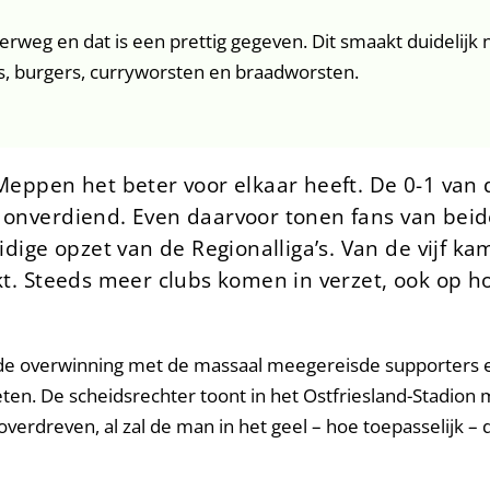
derweg en dat is een prettig gegeven. Dit smaakt duidelijk 
, burgers, curryworsten en braadworsten.
 Meppen het beter voor elkaar heeft. De 0-1 van 
l onverdiend. Even daarvoor tonen fans van bei
ige opzet van de Regionalliga’s. Van de vijf 
ikt. Steeds meer clubs komen in verzet, ook op h
de overwinning met de massaal meegereisde supporters en 
en. De scheidsrechter toont in het Ostfriesland-Stadion ma
 overdreven, al zal de man in het geel – hoe toepasselijk 