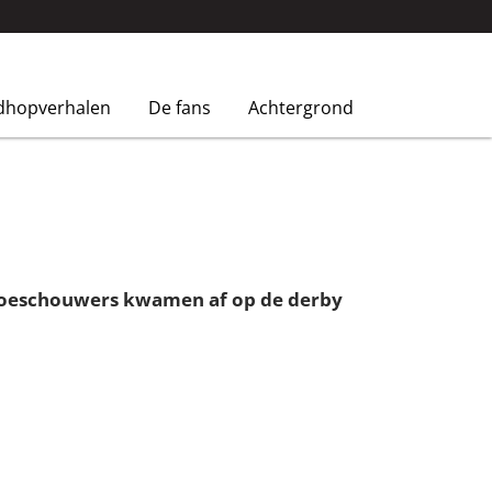
dhopverhalen
De fans
Achtergrond
0 toeschouwers kwamen af op de derby