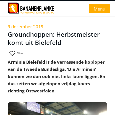
Menu
9 december 2019
Home
Groundhoppen: Herbstmeister
komt uit Bielefeld
Nieuws
Interviews
0
likes
Arminia Bielefeld is de verrassende koploper
Groundhopverhalen
van de Tweede Bundesliga. ‘Die Arminen’
De fans
kunnen we dan ook niet links laten liggen. En
dus zetten we afgelopen vrijdag koers
Achtergrond
richting Ostwestfalen.