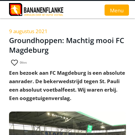
Menu
9 augustus 2021
Home
Groundhoppen: Machtig mooi FC
Magdeburg
Nieuws
Interviews
0
likes
Een bezoek aan FC Magdeburg is een absolute
Groundhopverhalen
aanrader. De bekerwedstrijd tegen St. Pauli
De fans
een absoluut voetbalfeest. Wij waren erbij.
Een ooggetuigenverslag.
Achtergrond