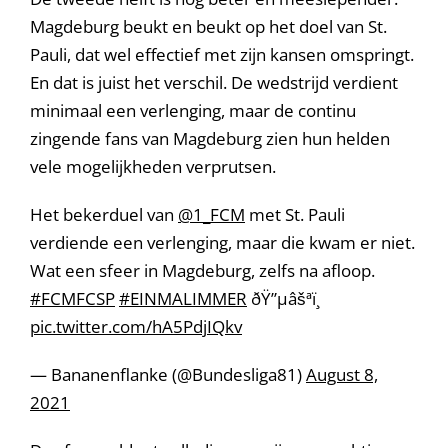
Magdeburg beukt en beukt op het doel van St.
Pauli, dat wel effectief met zijn kansen omspringt.
En dat is juist het verschil. De wedstrijd verdient
minimaal een verlenging, maar de continu
zingende fans van Magdeburg zien hun helden
vele mogelijkheden verprutsen.
Het bekerduel van
@1_FCM
met St. Pauli
verdiende een verlenging, maar die kwam er niet.
Wat een sfeer in Magdeburg, zelfs na afloop.
#FCMFCSP
#EINMALIMMER
ðŸ”µâšªï¸
pic.twitter.com/hA5PdjIQkv
— Bananenflanke (@Bundesliga81)
August 8,
2021