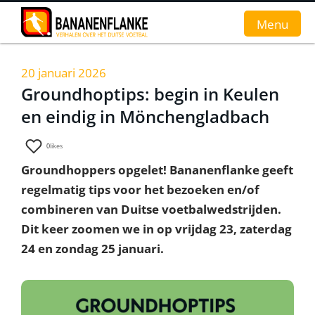
Menu
20 januari 2026
Home
Groundhoptips: begin in Keulen
en eindig in Mönchengladbach
Nieuws
Interviews
0
likes
Groundhoppers opgelet! Bananenflanke geeft
Groundhopverhalen
regelmatig tips voor het bezoeken en/of
De fans
combineren van Duitse voetbalwedstrijden.
Dit keer zoomen we in op vrijdag 23, zaterdag
Achtergrond
24 en zondag 25 januari.