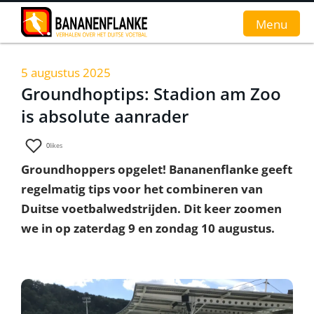
Menu
5 augustus 2025
Home
Groundhoptips: Stadion am Zoo
is absolute aanrader
Nieuws
Interviews
0
likes
Groundhoppers opgelet! Bananenflanke geeft
Groundhopverhalen
regelmatig tips voor het combineren van
De fans
Duitse voetbalwedstrijden. Dit keer zoomen
we in op zaterdag 9 en zondag 10 augustus.
Achtergrond