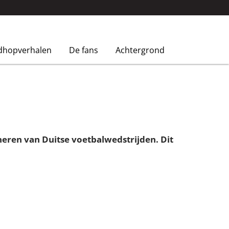
dhopverhalen
De fans
Achtergrond
eren van Duitse voetbalwedstrijden. Dit