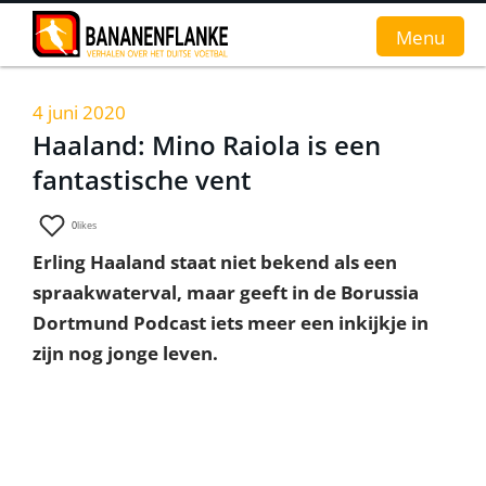
Menu
4 juni 2020
Home
Haaland: Mino Raiola is een
fantastische vent
Nieuws
Interviews
0
likes
Erling Haaland staat niet bekend als een
Groundhopverhalen
spraakwaterval, maar geeft in de Borussia
De fans
Dortmund Podcast iets meer een inkijkje in
zijn nog jonge leven.
Achtergrond