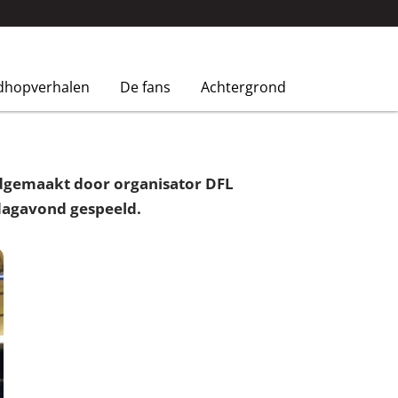
dhopverhalen
De fans
Achtergrond
endgemaakt door organisator DFL
jdagavond gespeeld.