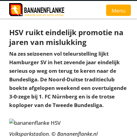
Menu
HSV ruikt eindelijk promotie na
Home
jaren van mislukking
Nieuws
Na zes seizoenen vol teleurstelling lijkt
Hamburger SV in het zevende jaar eindelijk
Interviews
serieus op weg om terug te keren naar de
Groundhopverhalen
Bundesliga. De Noord-Duitse traditieclub
boekte afgelopen weekend een overtuigende
De fans
3-0-zege bij 1. FC Nürnberg en is de trotse
Achtergrond
koploper van de Tweede Bundesliga.
Volksparkstadion.
©
Bananenflanke.nl