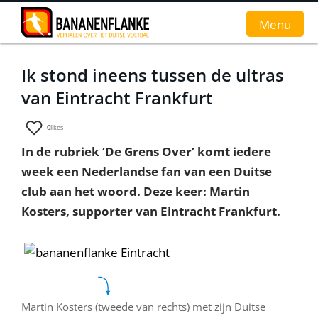
Menu
Ik stond ineens tussen de ultras
Home
van Eintracht Frankfurt
Nieuws
0
likes
Interviews
In de rubriek ‘De Grens Over’ komt iedere
week een Nederlandse fan van een Duitse
Groundhopverhalen
club aan het woord. Deze keer: Martin
De fans
Kosters, supporter van Eintracht Frankfurt.
Achtergrond
Martin Kosters (tweede van rechts) met zijn Duitse