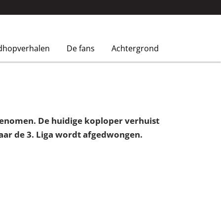
dhopverhalen
De fans
Achtergrond
 genomen. De huidige koploper verhuist
naar de 3. Liga wordt afgedwongen.