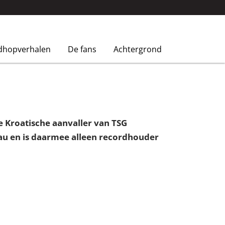
dhopverhalen
De fans
Achtergrond
 Kroatische aanvaller van TSG
au en is daarmee alleen recordhouder