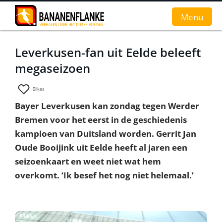
Menu
Leverkusen-fan uit Eelde beleeft
Home
megaseizoen
Nieuws
0
likes
Interviews
Bayer Leverkusen kan zondag tegen Werder
Bremen voor het eerst in de geschiedenis
Groundhopverhalen
kampioen van Duitsland worden. Gerrit Jan
De fans
Oude Booijink uit Eelde heeft al jaren een
seizoenkaart en weet niet wat hem
Achtergrond
overkomt. ‘Ik besef het nog niet helemaal.’