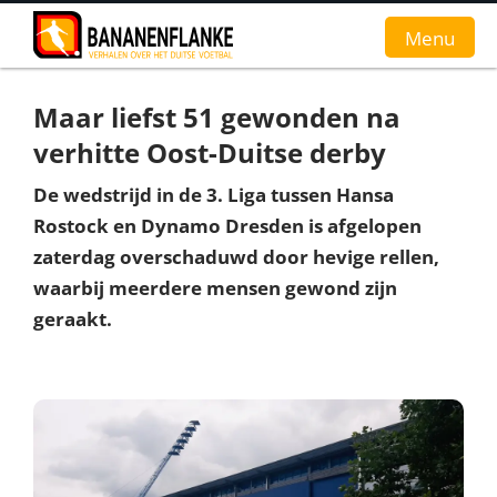
Menu
Maar liefst 51 gewonden na
Home
verhitte Oost-Duitse derby
Nieuws
De wedstrijd in de 3. Liga tussen Hansa
Rostock en Dynamo Dresden is afgelopen
Interviews
zaterdag overschaduwd door hevige rellen,
Groundhopverhalen
waarbij meerdere mensen gewond zijn
geraakt.
De fans
Achtergrond