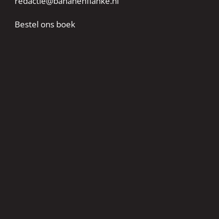
redactie@bananenflanke.nl
Bestel ons boek