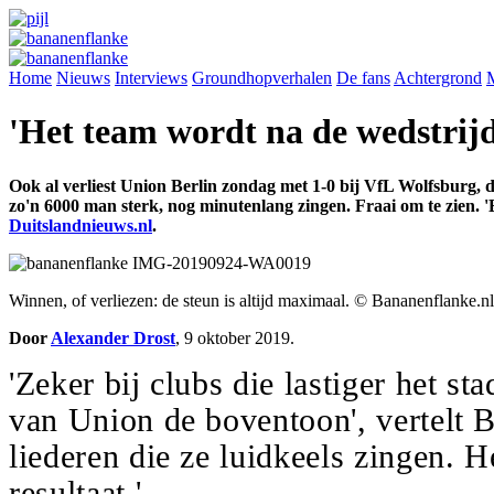
Home
Nieuws
Interviews
Groundhopverhalen
De fans
Achtergrond
'Het team wordt na de wedstrijd
Ook al verliest Union Berlin zondag met 1-0 bij VfL Wolfsburg, 
zo'n 6000 man sterk, nog minutenlang zingen. Fraai om te zien. 
Duitslandnieuws.nl
.
Winnen, of verliezen: de steun is altijd maximaal. © Bananenflanke.nl
Door
Alexander Drost
, 9 oktober 2019.
'Zeker bij clubs die lastiger het s
van Union de boventoon', vertelt B
liederen die ze luidkeels zingen. 
resultaat.'