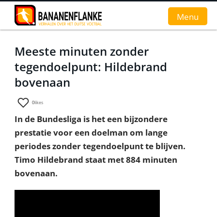
Menu
Meeste minuten zonder
Home
tegendoelpunt: Hildebrand
Nieuws
bovenaan
Interviews
0
likes
In de Bundesliga is het een bijzondere
Groundhopverhalen
prestatie voor een doelman om lange
De fans
periodes zonder tegendoelpunt te blijven.
Timo Hildebrand staat met 884 minuten
Achtergrond
bovenaan.