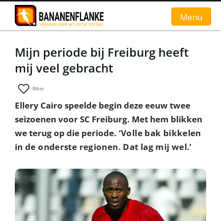
Menu
Mijn periode bij Freiburg heeft
Home
mij veel gebracht
Nieuws
0
likes
Interviews
Ellery Cairo speelde begin deze eeuw twee
seizoenen voor SC Freiburg. Met hem blikken
Groundhopverhalen
we terug op die periode
. ‘Volle bak bikkelen
De fans
in de onderste regionen. Dat lag mij wel.’
Achtergrond