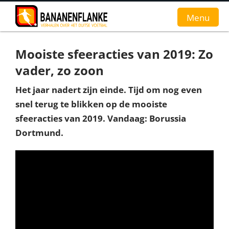
Menu
Mooiste sfeeracties van 2019: Zo
Home
vader, zo zoon
Nieuws
Het jaar nadert zijn einde. Tijd om nog even
snel terug te blikken op de mooiste
Interviews
sfeeracties van 2019. Vandaag: Borussia
Groundhopverhalen
Dortmund.
De fans
Achtergrond